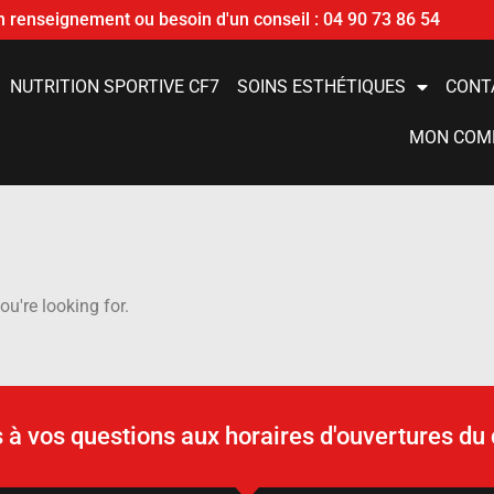
n renseignement ou besoin d'un conseil : 04 90 73 86 54
NUTRITION SPORTIVE CF7
SOINS ESTHÉTIQUES
CONT
MON COM
ou're looking for.
à vos questions aux horaires d'ouvertures du 