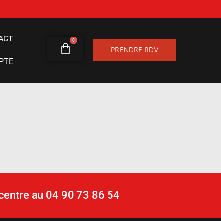
ACT
0
PRENDRE RDV
PTE
centre au ‭04 90 73 86 54