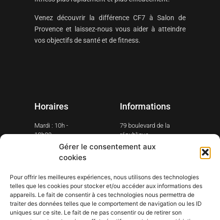
Venez découvrir la différence CF7 à Salon de
Provence et laissez-nous vous aider à atteindre
vos objectifs de santé et de fitness.
Horaires
Informations
Mardi : 10h -
79 boulevard de la
18h30
république
13300 Salon-de-
Gérer le consentement aux
Mercredi : 10h -
Provence
18h30
cookies
Tél: ‭04 90 73 86 54
Jeudi : 10h -
Pour offrir les meilleures expériences, nous utilisons des technologies
18h30
Email: contact @ cf7-
telles que les cookies pour stocker et/ou accéder aux informations des
Vendredi : 10h -
salondeprovence.fr
appareils. Le fait de consentir à ces technologies nous permettra de
18h30
Mentions Légales
traiter des données telles que le comportement de navigation ou les ID
Samedi : 10h-
uniques sur ce site. Le fait de ne pas consentir ou de retirer son
C.G.V
18h